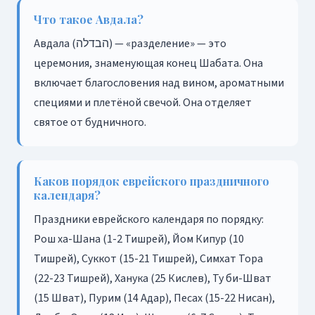
Что такое Авдала?
Авдала (הבדלה) — «разделение» — это
церемония, знаменующая конец Шабата. Она
включает благословения над вином, ароматными
специями и плетёной свечой. Она отделяет
святое от будничного.
Каков порядок еврейского праздничного
календаря?
Праздники еврейского календаря по порядку:
Рош ха-Шана (1-2 Тишрей), Йом Кипур (10
Тишрей), Суккот (15-21 Тишрей), Симхат Тора
(22-23 Тишрей), Ханука (25 Кислев), Ту би-Шват
(15 Шват), Пурим (14 Адар), Песах (15-22 Нисан),