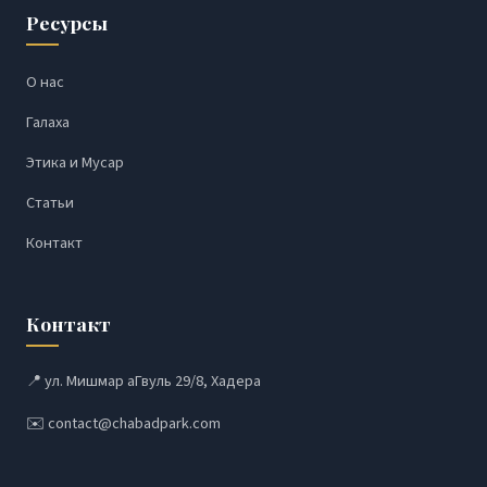
Ресурсы
О нас
Галаха
Этика и Мусар
Статьи
Контакт
Контакт
📍 ул. Мишмар аГвуль 29/8, Хадера
✉️
contact@chabadpark.com