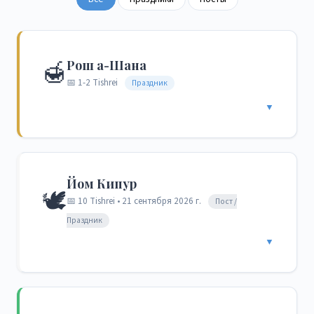
🍯
Рош а-Шана
📅 1-2 Tishrei
Праздник
▼
Йом Кипур
🕊️
📅 10 Tishrei • 21 сентября 2026 г.
Пост /
Праздник
▼