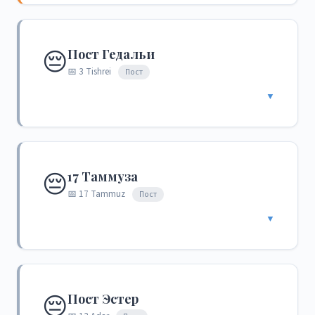
😔
Пост Гедальи
📅 3 Tishrei
Пост
▼
😔
17 Таммуза
📅 17 Tammuz
Пост
▼
😔
Пост Эстер