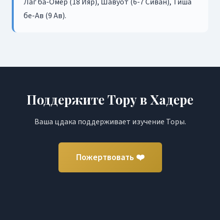
Лаг ба-Омер (18 Ияр), Шавуот (6-7 Сиван), Тиша
бе-Ав (9 Ав).
Поддержите Тору в Хадере
Ваша цдака поддерживает изучение Торы.
Пожертвовать ❤️