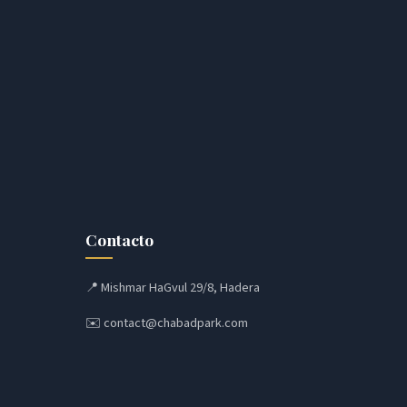
Contacto
📍 Mishmar HaGvul 29/8, Hadera
✉️
contact@chabadpark.com