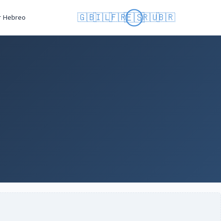
🇪🇸
🇬🇧
🇮🇱
🇫🇷
🇷🇺
🇧🇷
r Hebreo