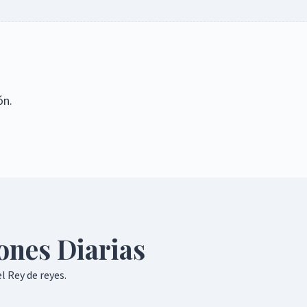
ón.
ones Diarias
el Rey de reyes.