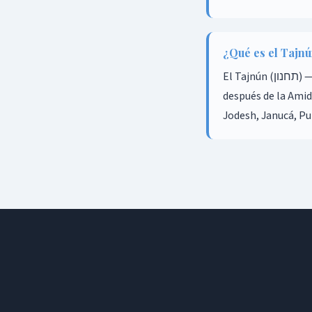
¿Qué es el Tajn
El Tajnún (תחנון) — Súplica — es una oración de remordimiento y petición de misericordia divina recitada
después de la Amid
Jodesh, Janucá, Pu