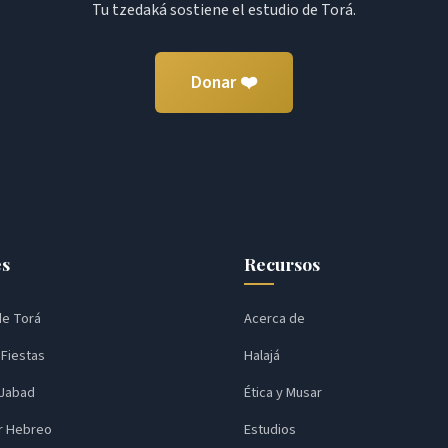
Tu tzedaká sostiene el estudio de Torá.
Donar ❤️
es
Recursos
de Torá
Acerca de
 Fiestas
Halajá
 Jabad
Ética y Musar
r Hebreo
Estudios