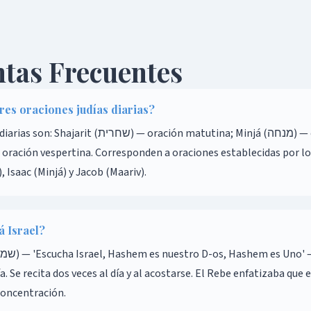
tas Frecuentes
tres oraciones judías diarias?
— oración matutina; Minjá (מנחה) — oración de la tarde;
 Isaac (Minjá) y Jacob (Maariv).
á Israel?
día. Se recita dos veces al día y al acostarse. El Rebe enfatizaba qu
concentración.