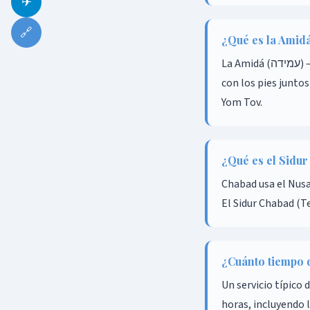
✈
🔗
¿Qué es la Amid
La Amidá (עמידה) — 'Oración de Pie' — es la oración central de cada servicio, recitada en silencio de pie
con los pies junto
Yom Tov.
¿Qué es el Sidu
Chabad usa el Nusa
El Sidur Chabad (T
¿Cuánto tiempo 
Un servicio típico
horas, incluyendo l