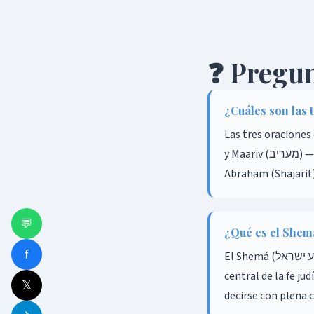
❓ Pregun
¿Cuáles son las 
Las tres oraciones diarias son: Shajarit (שחרית) 
y Maariv (מעריב) — oración vespertina. Corresponden a oraciones establecidas por los tres Patriarcas:
Abraham (Shajarit),
💬
¿Qué es el Shem
f
El Shemá (שמע ישראל) — 'Escucha Israel, Hashem es nuestro D-os, Hashem es Uno' — es la declaración
central de la fe ju
𝕏
decirse con plena 