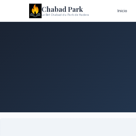
Chabad Park
Inicio
Le Bet Chabad du Park de Hadera